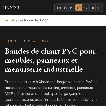
JINYOU
EN
ES
PT
FR
RU
TR
AR
Accueil
/
Bandes de chant PVC
BANDES DE CHANT PVC
Bandes de chant PVC pour
meubles, panneaux et
menuiserie industrielle
Production directe à Xiaoshan, Hangzhou: chants PVC en
rouleaux pour meubles de cuisine, armoires, panneaux
MDF, mélaminé et contreplaque. Large gamme de
couleurs, textures bois, finitions brillantes ou mates, avec
tolérances stables pour plaqueuses de chants