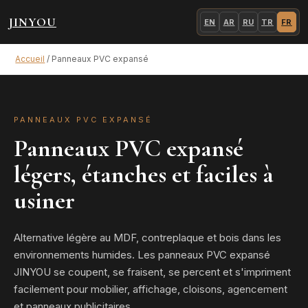
JINYOU
EN
AR
RU
TR
FR
Accueil
/
Panneaux PVC expansé
PANNEAUX PVC EXPANSÉ
Panneaux PVC expansé
légers, étanches et faciles à
usiner
Alternative légère au MDF, contreplaque et bois dans les
environnements humides. Les panneaux PVC expansé
JINYOU se coupent, se fraisent, se percent et s'impriment
facilement pour mobilier, affichage, cloisons, agencement
et panneaux publicitaires.