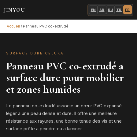
JINYOU
EN
AR
RU
TR
FR
Accueil
/
Panneau PVC co-extrudé
SURFACE DURE CELUKA
Panneau PVC co-extrudé a
surface dure pour mobilier
et zones humides
Le panneau co-extrudé associe un cœur PVC expansé
léger a une peau dense et dure. Il offre une meilleure
résistance aux rayures, une bonne tenue des vis et une
surface prête a peindre ou a laminer.