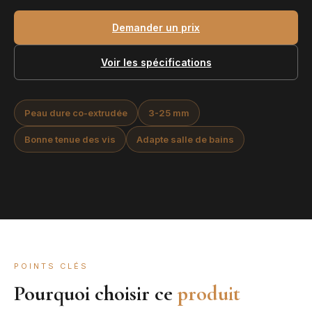
Demander un prix
Voir les spécifications
Peau dure co-extrudée
3-25 mm
Bonne tenue des vis
Adapte salle de bains
POINTS CLÉS
Pourquoi choisir ce
produit