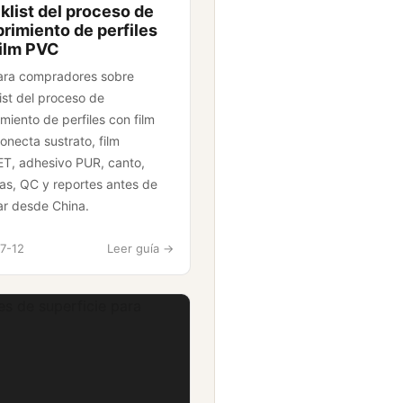
list del proceso de
rimiento de perfiles
film PVC
ara compradores sobre
ist del proceso de
miento de perfiles con film
onecta sustrato, film
T, adhesivo PUR, canto,
as, QC y reportes antes de
ar desde China.
7-12
Leer guía ->
es de superficie para