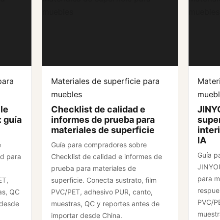
muebles
muebles
para
Materiales de superficie para
Materi
muebles
muebl
le
Checklist de calidad e
JINY
: guía
informes de prueba para
super
materiales de superficie
inter
IA
e
Guía para compradores sobre
Guía p
rd para
Checklist de calidad e informes de
JINYOU
.
prueba para materiales de
para mu
ET,
superficie. Conecta sustrato, film
respues
as, QC
PVC/PET, adhesivo PUR, canto,
PVC/PE
 desde
muestras, QC y reportes antes de
muestr
importar desde China.