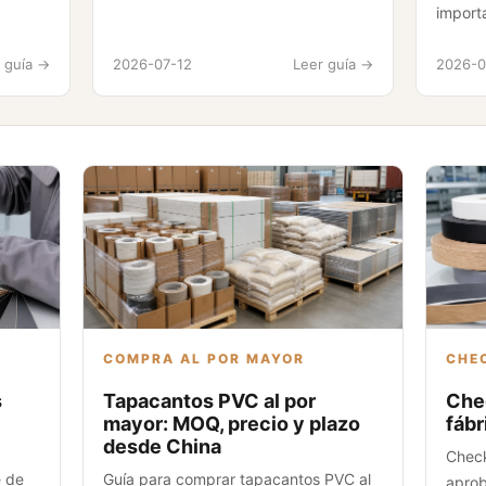
import
 guía ->
2026-07-12
Leer guía ->
2026-0
COMPRA AL POR MAYOR
CHEC
s
Tapacantos PVC al por
Chec
mayor: MOQ, precio y plazo
fábr
desde China
Check
e de
Guía para comprar tapacantos PVC al
aprob