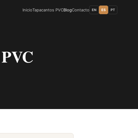
Inicio
Tapacantos PVC
Blog
Contacto
EN
ES
PT
s PVC