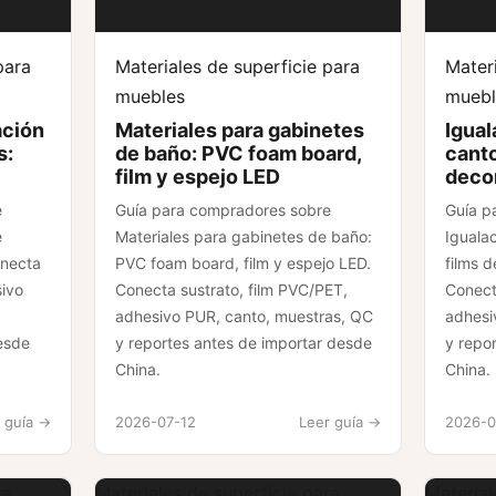
para
Materiales de superficie para
Materi
muebles
muebl
ación
Materiales para gabinetes
Igual
s:
de baño: PVC foam board,
canto
film y espejo LED
decor
e
Guía para compradores sobre
Guía p
e
Materiales para gabinetes de baño:
Iguala
onecta
PVC foam board, film y espejo LED.
films d
sivo
Conecta sustrato, film PVC/PET,
Conect
adhesivo PUR, canto, muestras, QC
adhesi
esde
y reportes antes de importar desde
y repo
China.
China.
 guía ->
2026-07-12
Leer guía ->
2026-0
ra
Materiales de superficie para
Material