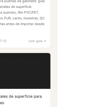
ra puertas de gabinete: guía
riales de superficie.
a sustrato, film PVC/PET,
vo PUR, canto, muestras, QC
rtes antes de importar desde
7-12
Leer guía ->
es de superficie para
ales de superficie para
es