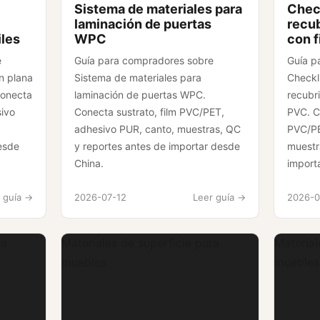
Sistema de materiales para
Check
laminación de puertas
recub
iles
WPC
con 
e
Guía para compradores sobre
Guía p
n plana
Sistema de materiales para
Checkl
Conecta
laminación de puertas WPC.
recubri
sivo
Conecta sustrato, film PVC/PET,
PVC. C
adhesivo PUR, canto, muestras, QC
PVC/PE
esde
y reportes antes de importar desde
muestr
China.
import
 guía ->
2026-07-12
Leer guía ->
2026-0
ra
Materiales de superficie para
Material
muebles
muebles