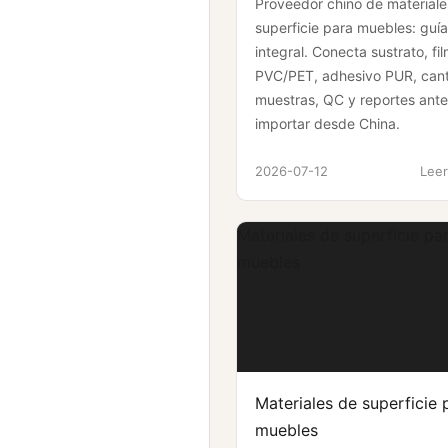
Proveedor chino de materiale
superficie para muebles: guí
integral. Conecta sustrato, fi
PVC/PET, adhesivo PUR, cant
muestras, QC y reportes ant
importar desde China.
2026-07-12
Leer
Materiales de superficie pa
muebles
Materiales de superficie 
muebles