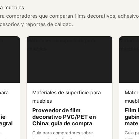
ra muebles
ra compradores que comparan films decorativos, adhesivo
esorios y reportes de calidad.
ra
Materiales de superficie para
Material
muebles
muebles
para
Materiales de superficie para
Materi
muebles
muebl
Proveedor de film
Film 
cie
decorativo PVC/PET en
gabin
egral
China: guía de compra
mater
e
Guía para compradores sobre
Guía p