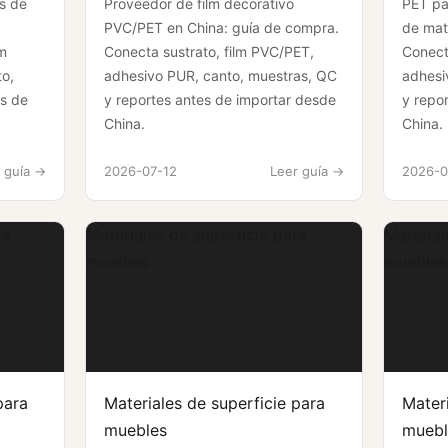
s de
Proveedor de film decorativo
PET pa
a
PVC/PET en China: guía de compra.
de mate
lm
Conecta sustrato, film PVC/PET,
Conect
o,
adhesivo PUR, canto, muestras, QC
adhesi
es de
y reportes antes de importar desde
y repo
China.
China.
 guía ->
2026-07-12
Leer guía ->
2026-0
ra
Materiales de superficie para
Material
muebles
muebles
para
Materiales de superficie para
Materi
muebles
muebl