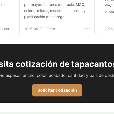
real,
por mayor: factores de precio, MOQ,
PVC: 
colores mixtos, muestras, embalaje y
embal
planificación de entrega.
Leer
2026-05-30 · 9 min
Leer
2026-
ita cotización de tapacant
íe espesor, ancho, color, acabado, cantidad y país de dest
Solicitar cotización