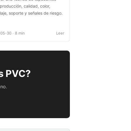
producción, calidad, color,
aje, soporte y señales de riesgo.
05-30 · 8 min
Leer
os PVC?
ino.