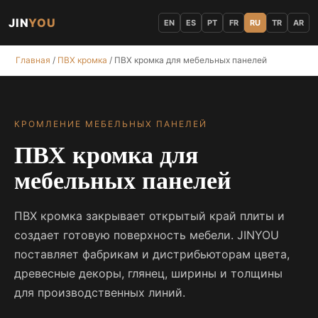
JIN
YOU
EN
ES
PT
FR
RU
TR
AR
Главная
/
ПВХ кромка
/ ПВХ кромка для мебельных панелей
КРОМЛЕНИЕ МЕБЕЛЬНЫХ ПАНЕЛЕЙ
ПВХ кромка для
мебельных панелей
ПВХ кромка закрывает открытый край плиты и
создает готовую поверхность мебели. JINYOU
поставляет фабрикам и дистрибьюторам цвета,
древесные декоры, глянец, ширины и толщины
для производственных линий.