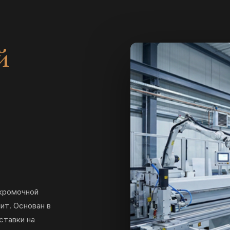
й
 кромочной
ит. Основан в
ставки на