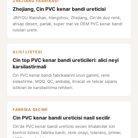
ZHEJIANG FABRIKASI
Zhejiang, Cin PVC kenar bandi ureticisi
JINYOU Xiaoshan, Hangzhou, Zhejiang, Cin'de duz renk,
ahsap desen, parlak, super mat ve OEM PVC kenar bandi
rulolari uretir.
ALICI LISTESI
Cin top PVC kenar bandi ureticileri: alici neyi
karsilastirmali
Cin PVC kenar bandi fabrikalarini urun gammi, renk
eslestirme, MOQ, QC, ambalaj, ihracat ve tekrar siparis
istikrari ile karsilastirma rehberi.
FABRIKA SECIMI
Cin PVC kenar bandi ureticisi nasil secilir
Cin'de PVC kenar bandi ureticisi secen ithalatcilar icin
kontrol listesi: fabrika kaniti, renk onayi, tolerans, primer,