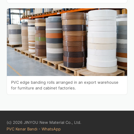
PVC edge banding rolls arranged in an export warehouse
for furniture and cabinet factories.
(c) 2026 JINYOU New Material Co., Ltd.
PVC Kenar Bandı
-
WhatsApp