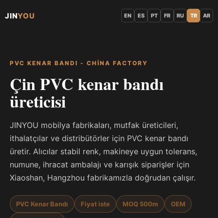
JIN
YOU
EN
ES
PT
FR
RU
TR
AR
PVC KENAR BANDI - CHINA FACTORY
Çin PVC kenar bandı
üreticisi
JINYOU mobilya fabrikaları, mutfak üreticileri,
ithalatçılar ve distribütörler için PVC kenar bandı
üretir. Alıcılar stabil renk, makineye uygun tolerans,
numune, ihracat ambalajı ve karışık siparişler için
Xiaoshan, Hangzhou fabrikamızla doğrudan çalışır.
PVC Kenar Bandı
Fiyat iste
MOQ 500m
OEM