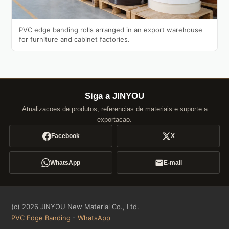
PVC edge banding rolls arranged in an export warehouse
for furniture and cabinet factories.
Siga a JINYOU
Atualizacoes de produtos, referencias de materiais e suporte a
exportacao.
Facebook
X
WhatsApp
E-mail
(c) 2026 JINYOU New Material Co., Ltd.
PVC Edge Banding
-
WhatsApp