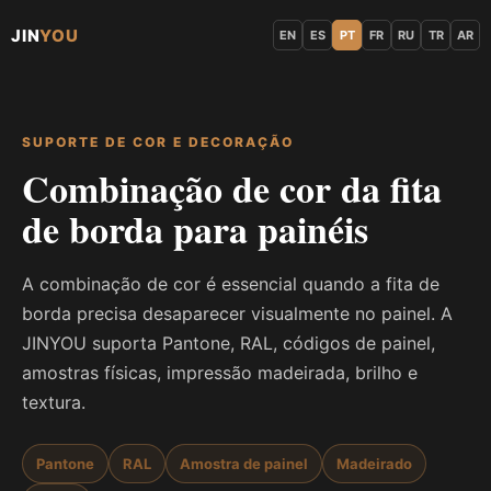
JIN
YOU
EN
ES
PT
FR
RU
TR
AR
SUPORTE DE COR E DECORAÇÃO
Combinação de cor da fita
de borda para painéis
A combinação de cor é essencial quando a fita de
borda precisa desaparecer visualmente no painel. A
JINYOU suporta Pantone, RAL, códigos de painel,
amostras físicas, impressão madeirada, brilho e
textura.
Pantone
RAL
Amostra de painel
Madeirado