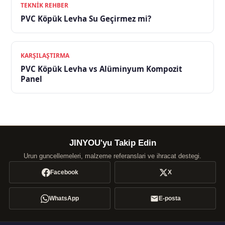
TEKNIK REHBER
PVC Köpük Levha Su Geçirmez mi?
KARŞILAŞTIRMA
PVC Köpük Levha vs Alüminyum Kompozit
Panel
JINYOU'yu Takip Edin
Urun guncellemeleri, malzeme referanslari ve ihracat destegi.
Facebook
X
WhatsApp
E-posta