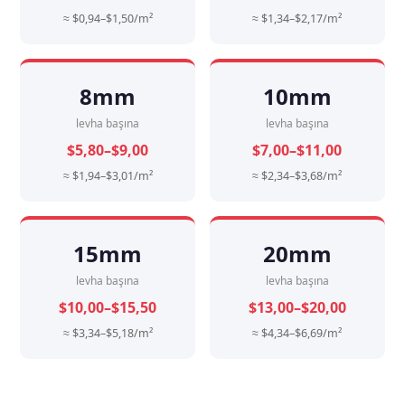
≈ $0,94–$1,50/m²
≈ $1,34–$2,17/m²
8mm
10mm
levha başına
levha başına
$5,80–$9,00
$7,00–$11,00
≈ $1,94–$3,01/m²
≈ $2,34–$3,68/m²
15mm
20mm
levha başına
levha başına
$10,00–$15,50
$13,00–$20,00
≈ $3,34–$5,18/m²
≈ $4,34–$6,69/m²