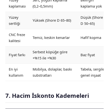
Yüzey
Sert, yoğun kaplama
Belirgin
kaplaması
(0,2–0,5mm)
kaplama yok
Yüzey
Düşük (Shore
Yüksek (Shore D 65–80)
sertliği
D 50–65)
CNC freze
Temiz, keskin kenarlar
Hafif kopma
kalitesi
Serbest köpüğe göre
Fiyat farkı
Baz fiyat
+%15 ile +%30
En iyi
Mobilya, dolaplar, baskı
Tabela, sergiler,
kullanım
substratları
genel inşaat
7. Hacim İskonto Kademeleri