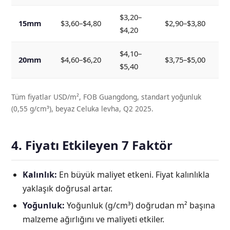
$3,20–
15mm
$3,60–$4,80
$2,90–$3,80
$4,20
$4,10–
20mm
$4,60–$6,20
$3,75–$5,00
$5,40
Tüm fiyatlar USD/m², FOB Guangdong, standart yoğunluk
(0,55 g/cm³), beyaz Celuka levha, Q2 2025.
4. Fiyatı Etkileyen 7 Faktör
Kalınlık:
En büyük maliyet etkeni. Fiyat kalınlıkla
yaklaşık doğrusal artar.
Yoğunluk:
Yoğunluk (g/cm³) doğrudan m² başına
malzeme ağırlığını ve maliyeti etkiler.