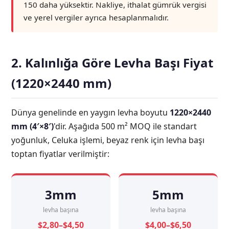
150 daha yüksektir. Nakliye, ithalat gümrük vergisi
ve yerel vergiler ayrıca hesaplanmalıdır.
2. Kalınlığa Göre Levha Başı Fiyat
(1220×2440 mm)
Dünya genelinde en yaygın levha boyutu
1220×2440
mm (4′×8′)
'dir. Aşağıda 500 m² MOQ ile standart
yoğunluk, Celuka işlemi, beyaz renk için levha başı
toptan fiyatlar verilmiştir:
3mm
5mm
levha başına
levha başına
$2,80–$4,50
$4,00–$6,50