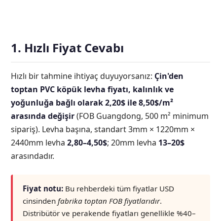
1. Hızlı Fiyat Cevabı
Hızlı bir tahmine ihtiyaç duyuyorsanız:
Çin'den
toptan PVC köpük levha fiyatı, kalınlık ve
yoğunluğa bağlı olarak 2,20$ ile 8,50$/m²
arasında değişir
(FOB Guangdong, 500 m² minimum
sipariş). Levha başına, standart 3mm × 1220mm ×
2440mm levha
2,80–4,50$
; 20mm levha
13–20$
arasındadır.
Fiyat notu:
Bu rehberdeki tüm fiyatlar USD
cinsinden
fabrika toptan FOB fiyatlarıdır
.
Distribütör ve perakende fiyatları genellikle %40–