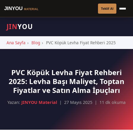
JINYOU
Teklif Al
MATERIAL
JIN
YOU
Ana Sayfa
›
Blog
›
PVC Köpük Levha Fiyat Rehberi 2025
PVC Köpük Levha Fiyat Rehberi
2025: Levha Başı Maliyet, Toptan
Fiyatlar ve Satın Alma İpuçları
Yazan:
JINYOU Material
| 27 Mayıs 2025 | 11 dk okuma