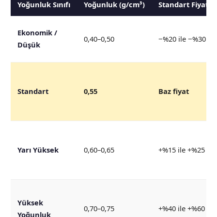
Yoğunluk Sınıfı
Yoğunluk (g/cm³)
Standart Fiyata
Ekonomik /
0,40–0,50
−%20 ile −%30
Düşük
Standart
0,55
Baz fiyat
Yarı Yüksek
0,60–0,65
+%15 ile +%25
Yüksek
0,70–0,75
+%40 ile +%60
Yoğunluk