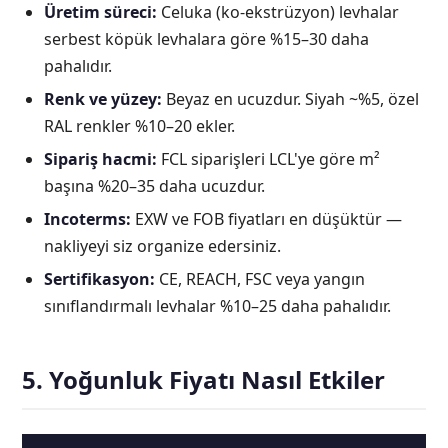
Üretim süreci:
Celuka (ko-ekstrüzyon) levhalar
serbest köpük levhalara göre %15–30 daha
pahalıdır.
Renk ve yüzey:
Beyaz en ucuzdur. Siyah ~%5, özel
RAL renkler %10–20 ekler.
Sipariş hacmi:
FCL siparişleri LCL'ye göre m²
başına %20–35 daha ucuzdur.
Incoterms:
EXW ve FOB fiyatları en düşüktür —
nakliyeyi siz organize edersiniz.
Sertifikasyon:
CE, REACH, FSC veya yangın
sınıflandırmalı levhalar %10–25 daha pahalıdır.
5. Yoğunluk Fiyatı Nasıl Etkiler