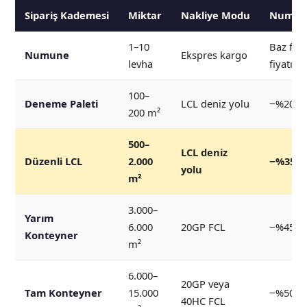
Sipariş Kademesi
Miktar
Nakliye Modu
Numune
1–10
Baz fiy
Numune
Ekspres kargo
levha
fiyatı)
100–
Deneme Paleti
LCL deniz yolu
−%20 il
200 m²
500–
LCL deniz
Düzenli LCL
2.000
−%35 il
yolu
m²
3.000–
Yarım
6.000
20GP FCL
−%45 il
Konteyner
m²
6.000–
20GP veya
Tam Konteyner
15.000
−%50 il
40HC FCL