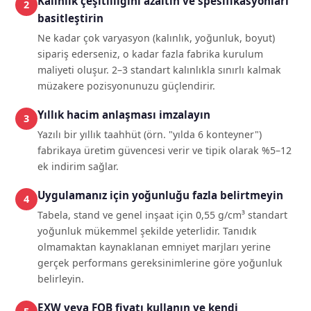
Kalınlık çeşitliliğini azaltın ve spesifikasyonları
basitleştirin
Ne kadar çok varyasyon (kalınlık, yoğunluk, boyut)
sipariş ederseniz, o kadar fazla fabrika kurulum
maliyeti oluşur. 2–3 standart kalınlıkla sınırlı kalmak
müzakere pozisyonunuzu güçlendirir.
Yıllık hacim anlaşması imzalayın
Yazılı bir yıllık taahhüt (örn. "yılda 6 konteyner")
fabrikaya üretim güvencesi verir ve tipik olarak %5–12
ek indirim sağlar.
Uygulamanız için yoğunluğu fazla belirtmeyin
Tabela, stand ve genel inşaat için 0,55 g/cm³ standart
yoğunluk mükemmel şekilde yeterlidir. Tanıdık
olmamaktan kaynaklanan emniyet marjları yerine
gerçek performans gereksinimlerine göre yoğunluk
belirleyin.
EXW veya FOB fiyatı kullanın ve kendi