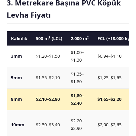
3. Metrekare Başına PVC Köpük
Levha Fiyatı
Kalınlık
500 m² (LCL)
2.000 m²
FCL (~18.000 kg)
$1,00–
3mm
$1,20–$1,50
$0,94–$1,10
$1,30
$1,35–
5mm
$1,55–$2,10
$1,25–$1,65
$1,80
$1,80–
8mm
$2,10–$2,80
$1,65–$2,20
$2,40
$2,20–
10mm
$2,50–$3,40
$2,00–$2,65
$2,90