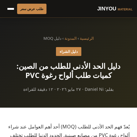
JINYOU
طلب عرض سعر
MATERIAL
الرئيسية
›
المدونة
› دليل MOQ
دليل الشراء
دليل الحد الأدنى للطلب من الصين:
كميات طلب ألواح رغوة PVC
بقلم: Daniel Ni · ٢٧ مايو ٢٠٢٦ · ١٢ دقيقة للقراءة
يُعدّ فهم الحد الأدنى للطلب (MOQ) أحد أهم العوامل عند شراء
ألواح رغوة PVC من مصانع صينية. الحدود الدنيا للطلب تختلف