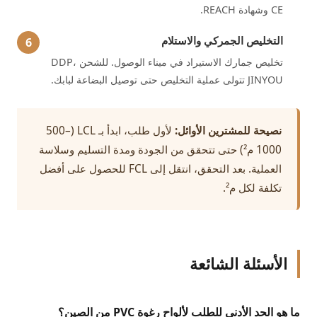
CE وشهادة REACH.
التخليص الجمركي والاستلام
تخليص جمارك الاستيراد في ميناء الوصول. للشحن DDP،
JINYOU تتولى عملية التخليص حتى توصيل البضاعة لبابك.
نصيحة للمشترين الأوائل:
لأول طلب، ابدأ بـ LCL (500–
1000 م²) حتى تتحقق من الجودة ومدة التسليم وسلاسة
العملية. بعد التحقق، انتقل إلى FCL للحصول على أفضل
تكلفة لكل م².
الأسئلة الشائعة
ما هو الحد الأدنى للطلب لألواح رغوة PVC من الصين؟