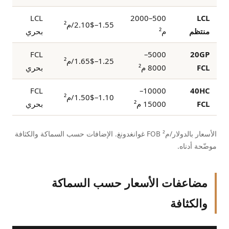
LCL
500–2000
LCL
1.55–2.10$/م²
منتظم
م²
بحري
FCL
5000–
20GP
1.25–1.65$/م²
FCL
8000 م²
بحري
FCL
10000–
40HC
1.10–1.50$/م²
FCL
15000 م²
بحري
الأسعار بالدولار/م² FOB غوانغدونغ. الإضافات حسب السماكة والكثافة
موضّحة أدناه.
مضاعفات الأسعار حسب السماكة
والكثافة