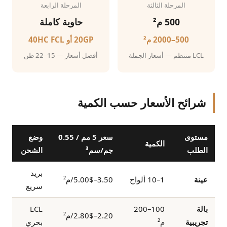
المرحلة الثالثة
المرحلة الرابعة
500 م²
حاوية كاملة
500–2000 م²
20GP أو 40HC FCL
LCL منتظم — أسعار الجملة
أفضل أسعار — 15–22 طن
شرائح الأسعار حسب الكمية
مستوى
سعر 5 مم / 0.55
وضع
الكمية
الطلب
جم/سم³
الشحن
بريد
عينة
1–10 ألواح
3.50–5.00$/م²
سريع
بالة
100–200
LCL
2.20–2.80$/م²
تجريبية
م²
بحري