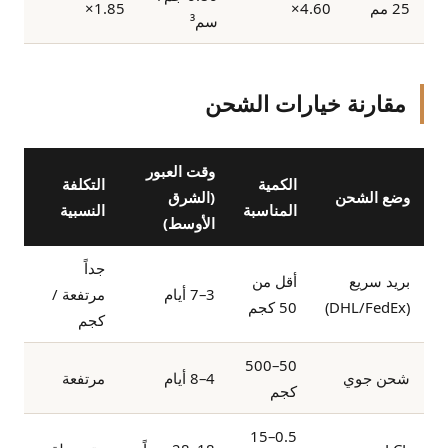
25 مم
4.60×
1.85×
سم³
مقارنة خيارات الشحن
وقت العبور
الكمية
التكلفة
وضع الشحن
(الشرق
المناسبة
النسبية
الأوسط)
جداً
بريد سريع
أقل من
3–7 أيام
مرتفعة /
(DHL/FedEx)
50 كجم
كجم
50–500
شحن جوي
4–8 أيام
مرتفعة
كجم
0.5–15