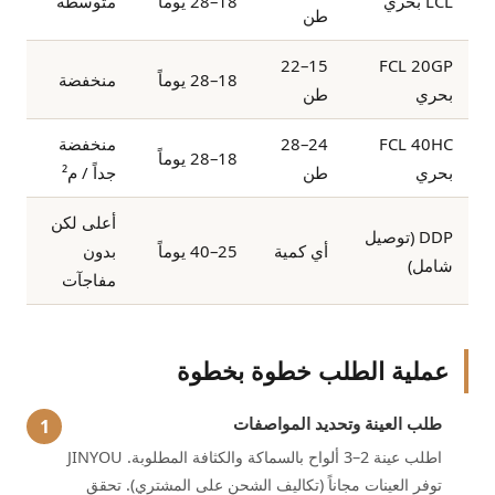
LCL بحري
18–28 يوماً
متوسطة
طن
15–22
FCL 20GP
18–28 يوماً
منخفضة
بحري
طن
FCL 40HC
24–28
منخفضة
18–28 يوماً
بحري
طن
جداً / م²
أعلى لكن
DDP (توصيل
أي كمية
25–40 يوماً
بدون
شامل)
مفاجآت
عملية الطلب خطوة بخطوة
طلب العينة وتحديد المواصفات
اطلب عينة 2–3 ألواح بالسماكة والكثافة المطلوبة. JINYOU
توفر العينات مجاناً (تكاليف الشحن على المشتري). تحقق